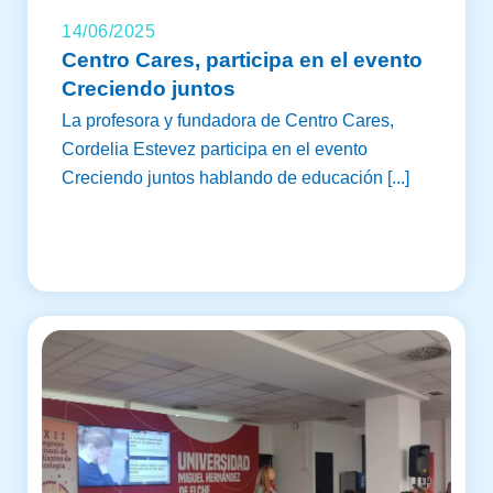
14/06/2025
Centro Cares, participa en el evento
Creciendo juntos
La profesora y fundadora de Centro Cares,
Cordelia Estevez participa en el evento
Creciendo juntos hablando de educación [...]