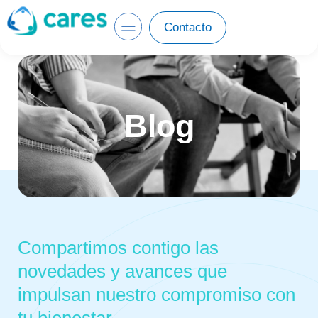
Contacto
Blog
Compartimos contigo las
novedades y avances que
impulsan nuestro compromiso con
tu bienestar.