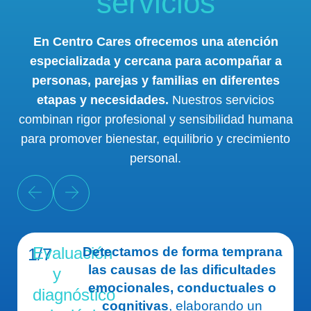
servicios
En Centro Cares ofrecemos una atención
especializada y cercana para acompañar a
personas, parejas y familias en diferentes
etapas y necesidades.
Nuestros servicios
combinan rigor profesional y sensibilidad humana
para promover bienestar, equilibrio y crecimiento
personal.
Evaluación
1/7
Detectamos de forma temprana
las causas de las dificultades
y
emocionales, conductuales o
diagnóstico
cognitivas
, elaborando un