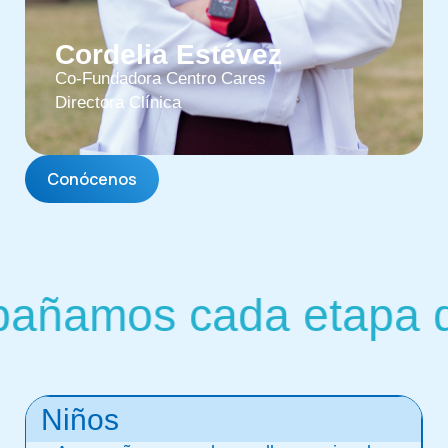
Cordelia Estévez
Co-Fundadora Centro Cares
Directora Clínica
Conócenos
ñamos cada etapa de 
Niños